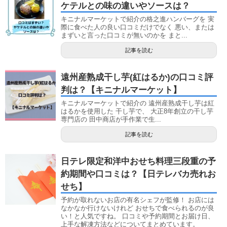
ケテルとの味の違いやソースは？
キニナルマーケットで紹介の格之進ハンバーグを 実
際に食べた人の良い口コミだけでなく 悪い、または
まずいと言った口コミが無いのかを まと...
記事を読む
遠州産熟成干し芋(紅はるか)の口コミ評
判は？【キニナルマーケット】
キニナルマーケットで紹介の 遠州産熟成干し芋は紅
はるかを使用した 干し芋で、 大正8年創立の干し芋
専門店の 田中商店が手作業で生...
記事を読む
日テレ限定和洋中おせち料理三段重の予
約期間や口コミは？【日テレバカ売れお
せち】
予約が取れないお店の有名シェフが監修！ お店には
なかなか行けないけれど おせちで食べられるのが良
い！と人気ですね。 口コミや予約期間とお届け日、
上手な解凍方法などについてまとめています。