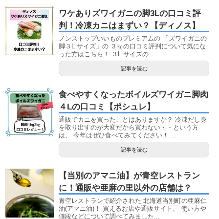
ワケありズワイガニの脚3Lの口コミ評
判！冷凍カニはまずい？【ディノス】
ノンストップいいものプレミアムの 「ズワイガニの
脚３L サイズ」の ３㎏の口コミ評判について気にな
った方はこちら！ ３L サイズの...
記事を読む
食べやすくなったボイルズワイガニ脚肉
４Lの口コミ【ポシュレ】
通販でカニを買ったことはありますか？ 冷凍だし身
を取り出すのが大変だから買わない・・という方
は、 今年はぜひ食べてみてください！ ...
記事を読む
【当別のアマニ油】が青空レストラン
に！通販や亜麻の里以外の店舗は？
青空レストランで紹介された 北海道当別町の亜麻仁
油(アマニ油)！ 買えるお店や通販サイト、 使い方や
値段などについて調べてみました...