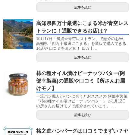
記事を読む
高知県四万十厳選にこまる米が青空レス
トランに！通販できるお店は？
10月17日「満点☆青空レストラン」で紹介のお米、
高知県「四万十厳選にこまる」を通販で購入できる
お店や 口コミをまとめ！ 四万十...
記事を読む
柿の種オイル漬けピーナッツバター(阿
部幸製菓)の通販や口コミ【所さんお届
けモノ】
一流パン職人がパンに合うとおススメの 阿部幸製菓
「柿の種オイル漬けピーナッツバター」 が1月12日
の所さんお届けモノで紹介されています。...
記事を読む
格之進ハンバーグは口コミでまずい？ヤ