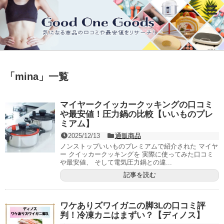
「
mina
」
一覧
マイヤークイッカークッキングの口コミ
や最安値！圧力鍋の比較【いいものプレ
ミアム】
2025/12/13
通販商品
ノンストップいいものプレミアムで紹介された マイヤ
ー クイッカークッキングを 実際に使ってみた口コミ
や最安値、 そして電気圧力鍋との違...
記事を読む
ワケありズワイガニの脚3Lの口コミ評
判！冷凍カニはまずい？【ディノス】