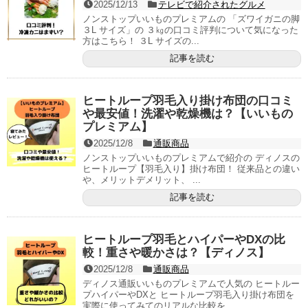
2025/12/13
テレビで紹介されたグルメ
ノンストップいいものプレミアムの 「ズワイガニの脚
３L サイズ」の ３㎏の口コミ評判について気になった
方はこちら！ ３L サイズの...
記事を読む
ヒートループ羽毛入り掛け布団の口コミ
や最安値！洗濯や乾燥機は？【いいもの
プレミアム】
2025/12/8
通販商品
ノンストップいいものプレミアムで紹介の ディノスの
ヒートループ【羽毛入り】掛け布団！ 従来品との違い
や、メリットデメリット、 ...
記事を読む
ヒートループ羽毛とハイパーやDXの比
較！重さや暖かさは？【ディノス】
2025/12/8
通販商品
ディノス通販いいものプレミアムで人気の ヒートルー
プハイパーやDXと ヒートループ羽毛入り掛け布団を
実際に使ってみてのリアルな比較を...