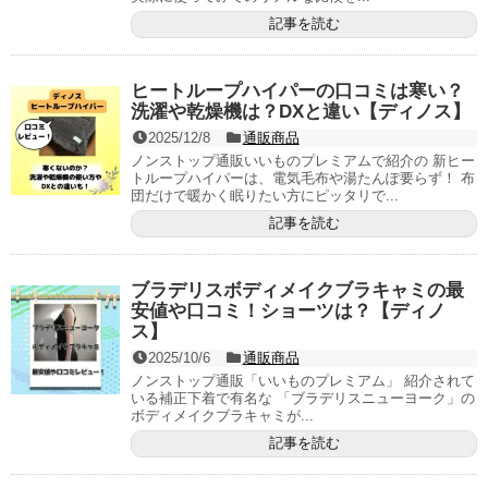
記事を読む
ヒートループハイパーの口コミは寒い？
洗濯や乾燥機は？DXと違い【ディノス】
2025/12/8
通販商品
ノンストップ通販いいものプレミアムで紹介の 新ヒー
トループハイパーは、電気毛布や湯たんぽ要らず！ 布
団だけで暖かく眠りたい方にピッタリで...
記事を読む
ブラデリスボディメイクブラキャミの最
安値や口コミ！ショーツは？【ディノ
ス】
2025/10/6
通販商品
ノンストップ通販「いいものプレミアム」 紹介されて
いる補正下着で有名な 「ブラデリスニューヨーク」の
ボディメイクブラキャミが...
記事を読む