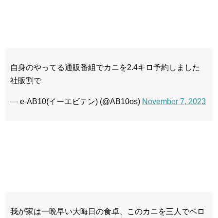
自身のやってる通販番組でカニを2.4キロ予約しました
社販割で
— e-AB10(イーエビテン) (@AB10os)
November 7, 2023
我が家は一晩早い大晦日の食卓、このカニを三人でペロ