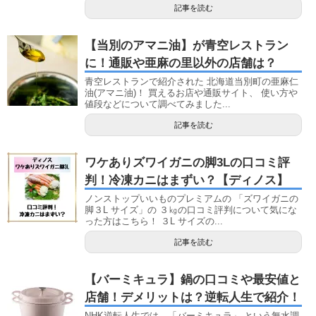
記事を読む
【当別のアマニ油】が青空レストラン
に！通販や亜麻の里以外の店舗は？
青空レストランで紹介された 北海道当別町の亜麻仁
油(アマニ油)！ 買えるお店や通販サイト、 使い方や
値段などについて調べてみました...
記事を読む
ワケありズワイガニの脚3Lの口コミ評
判！冷凍カニはまずい？【ディノス】
ノンストップいいものプレミアムの 「ズワイガニの
脚３L サイズ」の ３㎏の口コミ評判について気にな
った方はこちら！ ３L サイズの...
記事を読む
【バーミキュラ】鍋の口コミや最安値と
店舗！デメリットは？逆転人生で紹介！
NHK逆転人生では、「バーミキュラ」 という無水調