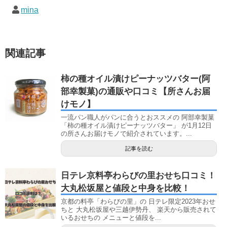
mina
関連記事
柿の種オイル漬けピーナッツバター(阿
部幸製菓)の通販や口コミ【所さんお届
けモノ】
一流パン職人がパンに合うとおススメの 阿部幸製菓
「柿の種オイル漬けピーナッツバター」 が1月12日
の所さんお届けモノで紹介されています。...
記事を読む
日テレ京料亭わらびの里おせち口コミ！
大丸松坂屋と値段と中身を比較！
京都の料亭「わらびの里」の 日テレ限定2023年おせ
ちと 大丸松坂屋や三越伊勢丹、 楽天から販売されて
いるおせちの メニューと値段を...