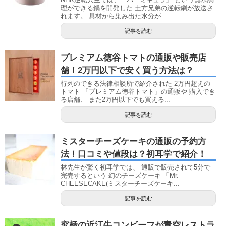
理ができる鍋を開発した 土方兄弟の逆転劇が放送さ
れます。 具材から染み出た水分が...
記事を読む
プレミアム徳谷トマトの通販や販売店
舗！2万円以下で安く買う方法は？
行列のできる法律相談所で紹介された 2万円超えの
トマト 「プレミアム徳谷トマト」の通販や 購入でき
る店舗、 また2万円以下でも買える...
記事を読む
ミスターチーズケーキの通販の予約方
法！口コミや値段は？初耳学で紹介！
林先生が驚く初耳学では、 通販で販売されて5分で
完売するという 幻のチーズケーキ 「Mr.
CHEESECAKE(ミスターチーズケーキ...
記事を読む
究極の近江牛コンビーフが青空レストラ