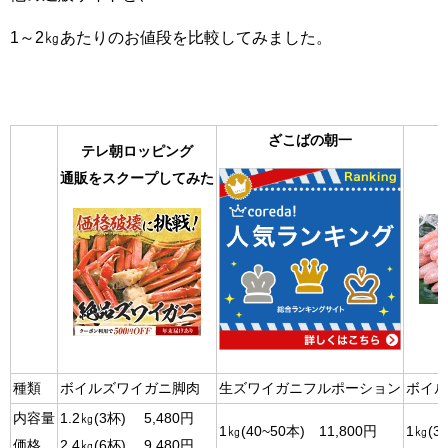
1～2㎏あたりのお値段を比較してみました。
ざこばの朝一
テレ朝ロッピング
通販をスクープしてみた
種類
ボイルズワイガニ脚肉
生ズワイガニフルポーション
ボイル
内容量
1.2㎏(3杯) 5,480円
1㎏(40~50本) 11,800円
1㎏(3
価格
2.4㎏(6杯) 9,480円