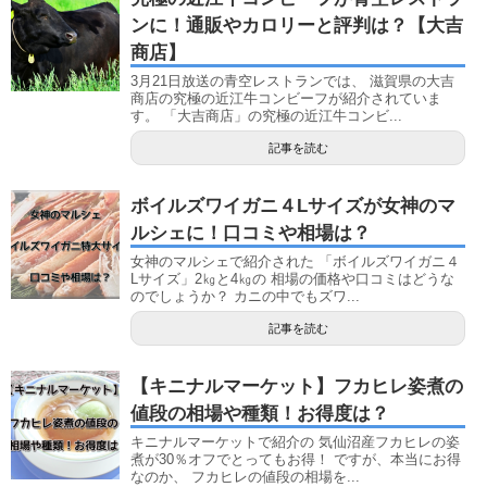
ンに！通販やカロリーと評判は？【大吉
商店】
3月21日放送の青空レストランでは、 滋賀県の大吉
商店の究極の近江牛コンビーフが紹介されていま
す。 「大吉商店」の究極の近江牛コンビ...
記事を読む
ボイルズワイガニ４Lサイズが女神のマ
ルシェに！口コミや相場は？
女神のマルシェで紹介された 「ボイルズワイガニ４
Lサイズ」2㎏と4㎏の 相場の価格や口コミはどうな
のでしょうか？ カニの中でもズワ...
記事を読む
【キニナルマーケット】フカヒレ姿煮の
値段の相場や種類！お得度は？
キニナルマーケットで紹介の 気仙沼産フカヒレの姿
煮が30％オフでとってもお得！ ですが、本当にお得
なのか、 フカヒレの値段の相場を...