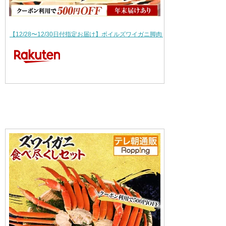
【12/28〜12/30日付指定お届け】ボイルズワイガニ脚肉 食べ尽くしセット …