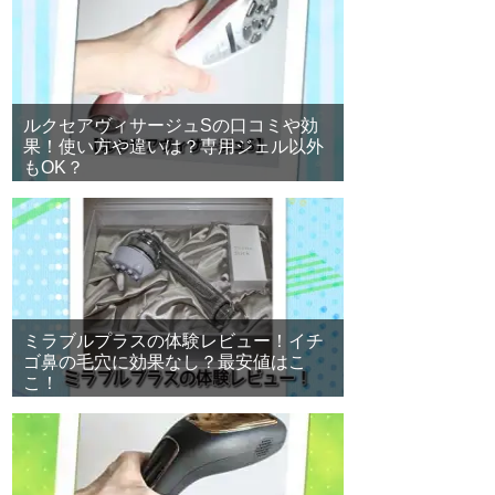
ルクセアヴィサージュSの口コミや効
果！使い方や違いは？専用ジェル以外
もOK？
ミラブルプラスの体験レビュー！イチ
ゴ鼻の毛穴に効果なし？最安値はこ
こ！