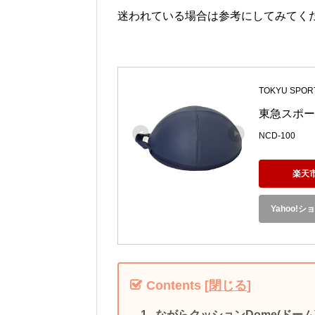
迷われている場合は参考にしてみてく
TOKYU SPOR
東急スポー
NCD-100
楽天
Yahoo!
Contents
[
閉じる
]
ながらクッションDome(ドー