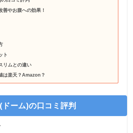
勢改善やお腹への効果！
方
ット
アスリムとの違い
は楽天？Amazon？
(ドーム)の口コミ評判
で