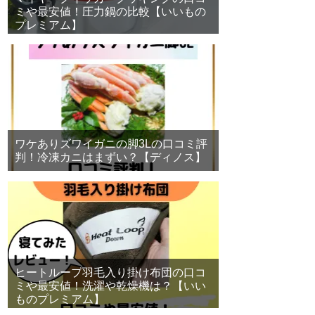
ミや最安値！圧力鍋の比較【いいもの
プレミアム】
ワケありズワイガニの脚3Lの口コミ評
判！冷凍カニはまずい？【ディノス】
ヒートループ羽毛入り掛け布団の口コ
ミや最安値！洗濯や乾燥機は？【いい
ものプレミアム】