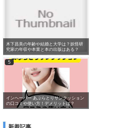
木下昌美の年齢や結婚と大学は？妖怪研
究家の年収や本業と本の出版はある？
インヘーバー あぶらとりサンクッション
の口コミや使い方！デメリットは？
新着記事