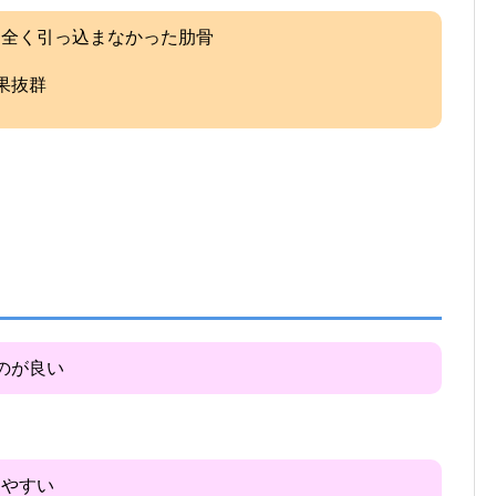
、全く引っ込まなかった肋骨
果抜群
のが良い
しやすい