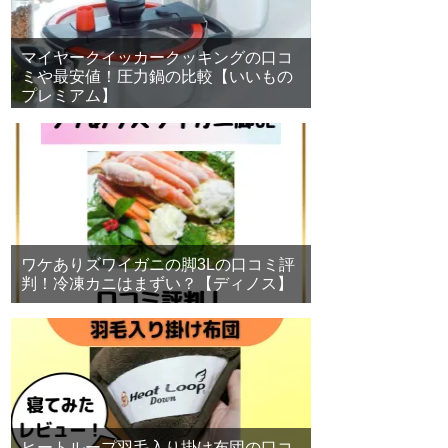
マイヤークイッカークッキングの口コ
ミや最安値！圧力鍋の比較【いいもの
プレミアム】
ワケありズワイガニの脚3Lの口コミ評
判！冷凍カニはまずい？【ディノス】
ヒートループ羽毛入り掛け布団の口コ