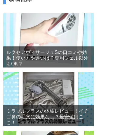
ルクセアヴィサージュSの口コミや効
果！使い方や違いは？専用ジェル以外
もOK？
ミラブルプラスの体験レビュー！イチ
ゴ鼻の毛穴に効果なし？最安値はこ
こ！