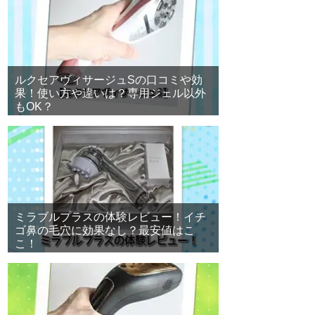
ルクセアヴィサージュSの口コミや効
果！使い方や違いは？専用ジェル以外
もOK？
ミラブルプラスの体験レビュー！イチ
ゴ鼻の毛穴に効果なし？最安値はこ
こ！