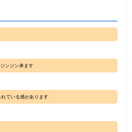
でジンジン来ます
られている感があります
。