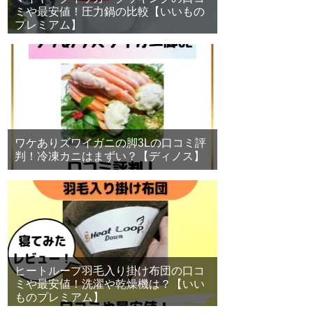
ミや最安値！圧力鍋の比較【いいもの
プレミアム】
ワケありズワイガニの脚3Lの口コミ評
判！冷凍カニはまずい？【ディノス】
ヒートループ羽毛入り掛け布団の口コ
ミや最安値！洗濯や乾燥機は？【いい
ものプレミアム】