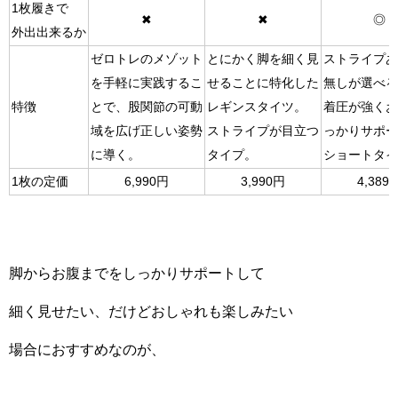
1枚履きで
✖
✖
◎
外出出来るか
ゼロトレのメゾット
とにかく脚を細く見
ストライプあ
を手軽に実践するこ
せることに特化した
無しが選べる
特徴
とで、股関節の可動
レギンスタイツ。
着圧が強くお
域を広げ正しい姿勢
ストライプが目立つ
っかりサポー
に導く。
タイプ。
ショートタイ
1枚の定価
6,990円
3,990円
4,389
脚からお腹までをしっかりサポートして
細く見せたい、だけどおしゃれも楽しみたい
場合におすすめなのが、