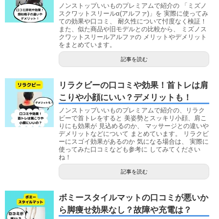
ノンストップいいものプレミアムで紹介の 「ミズノ
スクワットスリールα(アルファ)」を 実際に使ってみ
ての効果や口コミ、 耐久性について忖度なく検証！
また、似た商品や旧モデルとの比較から、 ミズノス
クワットスリールアルファの メリットやデメリット
をまとめています。
記事を読む
リラクビーの口コミや効果！首トレは肩
こりや小顔にいい？デメリットも！
ノンストップいいものプレミアムで紹介の、リラク
ビーで首トレをすると 美姿勢とスッキリ小顔、肩こ
りにも効果が 見込めるのか、 マッサージとの違いや
デメリットなどについて まとめています。 リラクビ
ーにスゴイ効果があるのか 気になる場合は、 実際に
使ってみた口コミなども参考に してみてください
ね！
記事を読む
ボミースタイルマットの口コミが悪いか
ら脚痩せ効果なし？故障や充電は？