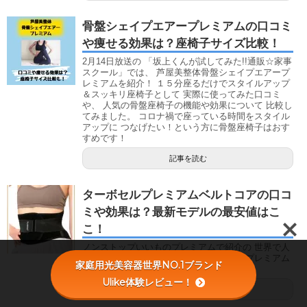
骨盤シェイプエアープレミアムの口コミ
や痩せる効果は？座椅子サイズ比較！
2月14日放送の 「坂上くんが試してみた!!通販☆家事
スクール」では、 芦屋美整体骨盤シェイプエアープ
レミアムを紹介！ １５分座るだけでスタイルアップ
＆スッキリ座椅子として 実際に使ってみた口コミ
や、 人気の骨盤座椅子の機能や効果について 比較し
てみました。 コロナ禍で座っている時間をスタイル
アップに つなげたい！という方に骨盤座椅子はおす
すめです！
記事を読む
ターボセルプレミアムベルトコアの口コ
ミや効果は？最新モデルの最安値はこ
こ！
ノンストップいいものプレミアムで紹介の 世界で人
気のターボセルインナー、 「ターボセルプレミアム
家庭用光美容器世界NO.1ブランド
ベルトコア」の 最新モデルは、 ...
Ulike体験レビュー！
記事を読む