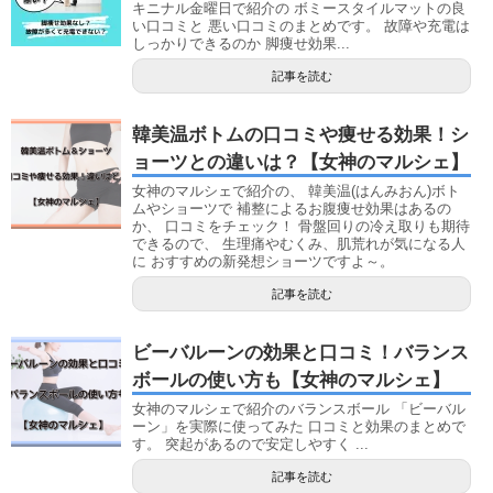
キニナル金曜日で紹介の ボミースタイルマットの良
い口コミと 悪い口コミのまとめです。 故障や充電は
しっかりできるのか 脚痩せ効果...
記事を読む
韓美温ボトムの口コミや痩せる効果！シ
ョーツとの違いは？【女神のマルシェ】
女神のマルシェで紹介の、 韓美温(はんみおん)ボト
ムやショーツで 補整によるお腹痩せ効果はあるの
か、 口コミをチェック！ 骨盤回りの冷え取りも期待
できるので、 生理痛やむくみ、肌荒れが気になる人
に おすすめの新発想ショーツですよ～。
記事を読む
ビーバルーンの効果と口コミ！バランス
ボールの使い方も【女神のマルシェ】
女神のマルシェで紹介のバランスボール 「ビーバル
ーン」を実際に使ってみた 口コミと効果のまとめで
す。 突起があるので安定しやすく ...
記事を読む