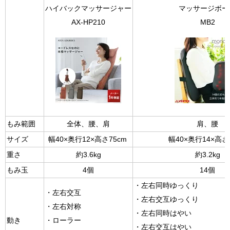
ハイバックマッサージャー
マッサージボー
AX-HP210
MB2
もみ範囲
全体、腰、肩
肩、腰
サイズ
幅40×奥行12×高さ75cm
幅40×奥行14×高さ
重さ
約3.6kg
約3.2kg
もみ玉
4個
14個
・左右同時ゆっくり
・左右交互
・左右交互ゆっくり
・左右対称
・左右同時はやい
動き
・ローラー
・左右交互はやい