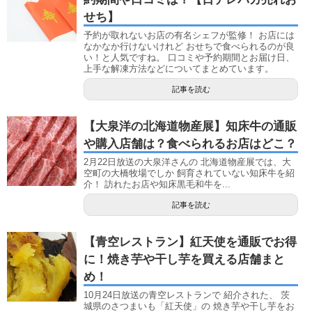
せち】
予約が取れないお店の有名シェフが監修！ お店には
なかなか行けないけれど おせちで食べられるのが良
い！と人気ですね。 口コミや予約期間とお届け日、
上手な解凍方法などについてまとめています。
記事を読む
【大泉洋の北海道物産展】知床牛の通販
や購入店舗は？食べられるお店はどこ？
2月22日放送の大泉洋さんの 北海道物産展では、大
空町の大橋牧場でしか 飼育されていない知床牛を紹
介！ 訪れたお店や知床黒毛和牛を...
記事を読む
【青空レストラン】紅天使を通販でお得
に！焼き芋や干し芋を買える店舗まと
め！
10月24日放送の青空レストランで 紹介された、 茨
城県のさつまいも「紅天使」の 焼き芋や干し芋をお