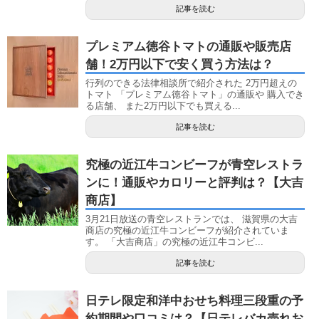
記事を読む
プレミアム徳谷トマトの通販や販売店
舗！2万円以下で安く買う方法は？
行列のできる法律相談所で紹介された 2万円超えの
トマト 「プレミアム徳谷トマト」の通販や 購入でき
る店舗、 また2万円以下でも買える...
記事を読む
究極の近江牛コンビーフが青空レストラ
ンに！通販やカロリーと評判は？【大吉
商店】
3月21日放送の青空レストランでは、 滋賀県の大吉
商店の究極の近江牛コンビーフが紹介されていま
す。 「大吉商店」の究極の近江牛コンビ...
記事を読む
日テレ限定和洋中おせち料理三段重の予
約期間や口コミは？【日テレバカ売れお