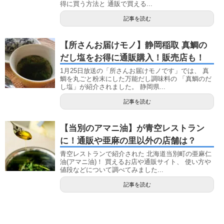
得に買う方法と 通販で買える...
記事を読む
【所さんお届けモノ】静岡稲取 真鯛の
だし塩をお得に通販購入！販売店も！
1月25日放送の「所さんお届けモノです」では、 真
鯛を丸ごと粉末にした万能だし調味料の 「真鯛のだ
し塩」が紹介されました。 静岡県...
記事を読む
【当別のアマニ油】が青空レストラン
に！通販や亜麻の里以外の店舗は？
青空レストランで紹介された 北海道当別町の亜麻仁
油(アマニ油)！ 買えるお店や通販サイト、 使い方や
値段などについて調べてみました...
記事を読む