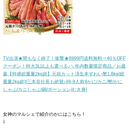
TV出演★間もなく終了！衝撃★8999円送料無料⇒40％OFF
クーポン！特大3L以上も選べる♪＼年内数量限定商品／お歳
暮【特盛総重量2kg超】元祖カット済生本ずわい蟹1.8kg(総
重量2kg超)[三木谷社長も絶賛♪](6-9人前)[かに/カニ/蟹/かに
しゃぶ/カニしゃぶ/鍋/ポーション/むき身]
女神のマルシェで紹介のかにはこちら！
⇩