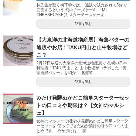
林先生が驚く初耳学では、 通販で販売されて5分で
完売するという 幻のチーズケーキ 「Mr.
CHEESECAKE(ミスターチーズケーキ...
記事を読む
【大泉洋の北海道物産展】海藻バターの
通販やお店！TAKU円山と山中牧場はど
こ？
2月22日放送の大泉洋の北海道物産展で 札幌の日本
料理店「TAKU円山」と 山中牧場がコラボした「海
藻発酵バター」を紹介！ 北海道...
記事を読む
みたけ発酵ぬかどこ簡単スターターセッ
トの口コミや期限は？【女神のマルシ
ェ】
女神のマルシェで紹介の 発酵ぬかどこ簡単スタータ
ーセットを 使ってできたぬか漬けの味や口コミのま
とめです。 ぬか漬けは、 腸...