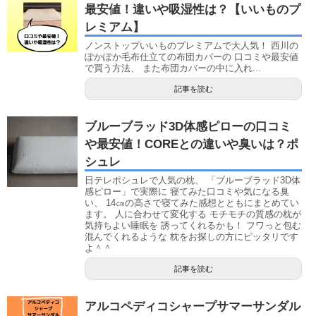
最安値！違いや吸湿性は？【いいものプ
レミアム】
ノンストップいいものプレミアムで大人気！ 西川の
ぽかぽか毛布仕立ての布団カバーの 口コミや最安値
で買う方法、 また布団カバーの中に入れ...
記事を読む
ブルーブラッド3D体感ピローの口コミ
や最安値！COREとの違いや臭いは？ポ
シュレ
日テレポシュレで人気の枕、 「ブルーブラッド3D体
感ピロー」で実際に 寝てみた口コミや気になる臭
い、 14㎝の高さで寝てみた感想とともにまとめてい
ます。 人に合わせて変化する モチモチの質感の枕が
気持ちよい睡眠を 誘ってくれるかも！ フワっと包む
混んでくれるような 枕をお探しの方にピッタリです
よ＾＾
記事を読む
アルコペディコシャープサマーサンダル