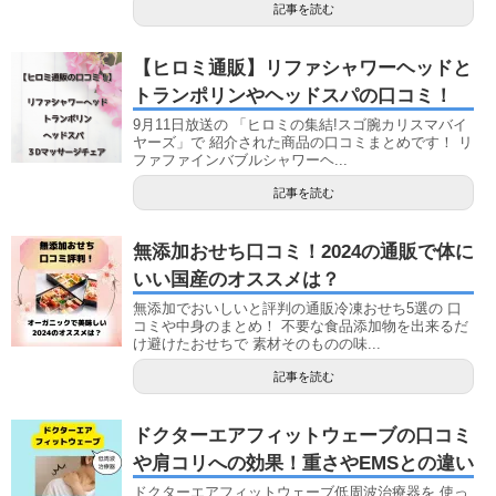
記事を読む
【ヒロミ通販】リファシャワーヘッドと
トランポリンやヘッドスパの口コミ！
9月11日放送の 「ヒロミの集結!スゴ腕カリスマバイ
ヤーズ」で 紹介された商品の口コミまとめです！ リ
ファファインバブルシャワーヘ...
記事を読む
無添加おせち口コミ！2024の通販で体に
いい国産のオススメは？
無添加でおいしいと評判の通販冷凍おせち5選の 口
コミや中身のまとめ！ 不要な食品添加物を出来るだ
け避けたおせちで 素材そのものの味...
記事を読む
ドクターエアフィットウェーブの口コミ
や肩コリへの効果！重さやEMSとの違い
ドクターエアフィットウェーブ低周波治療器を 使っ