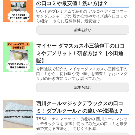
の口コミや最安値！洗い方は？
いいものプレミアムで紹介の アルコペディコサマー
サンダルシャープの 履き心地やサイズ感を口コミか
ら紹介！ さらに送料無料、最安値で...
記事を読む
マイヤー ダマスカス小三徳包丁の口コ
ミやデメリット！研ぎ方は？【今田通
販】
今田通販で紹介の マイヤーダマスカス小三徳包丁の
口コミから、切れ味や使い勝手を調査！ またハマグ
リ刃の研ぎ方についても 調べてみた...
記事を読む
西川クールマジックデラックスの口コ
ミ！ダブルクールとの違いや洗濯は？
TBSキニナルマーケットで紹介の 西川クールマジッ
クデラックスを 実際に使ってみた人の口コミと最安
値で買える方法と、 同じく冷触感...