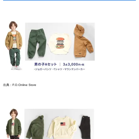
出典：F.O.Online Store