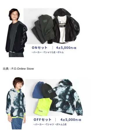
出典：F.O.Online Store