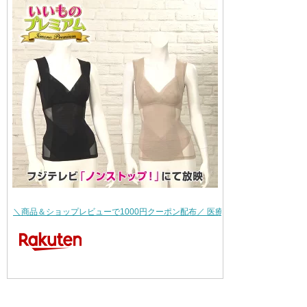
＼商品＆ショップレビューで1000円クーポン配布／ 医療用具 健康 Dr.コリト…