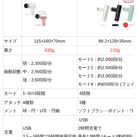
サイズ
115×160×70mm
88.2×128×35mm
重さ
620g
220g
モード1：約2,000回/分
弱：2,300回/分
モード2：約2,500回/分
振動回数
中：2,900回/分
モード3：約3,000回/分
強：3,500回/分
モード4：約650回/分 (フェイ
モード
1~3の3段階
4段階
アタッチ
4種類
3種
メント
球・円・U字・円錐
ソフトブラシ・ポイント・ワ
USB
USB
2時間充電で
充電
2.5～5時間で5時間使用可能
最長13時間 (モード4動作時)