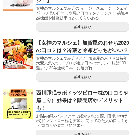
シェ】
女神のマルシェで紹介の イージースムージーシェイ
パーの 良い口コミや悪い口コミをチェック！ 接触冷
感機能や補整効果はどのくらいある...
記事を読む
【女神のマルシェ】加賀屋のおせち2020
の口コミは？冷蔵と冷凍どっちがいい？
女神のマルシェで紹介された 加賀屋のおせちは毎年
大変人気です。 プロが選ぶ日本のホテル・旅館100
選」で 36年連続日本一に選ばれ...
記事を読む
西川睡眠ラボドッツピロー枕の口コミや
肩こりに効果は？販売店やデメリット
も！
お悩み解決バスツアーで紹介された 西川睡眠labo(ラ
ボ)ドッツピロー枕を実際に 使ってみた人の口コミか
ら 首コリや肩コリに効果が...
記事を読む