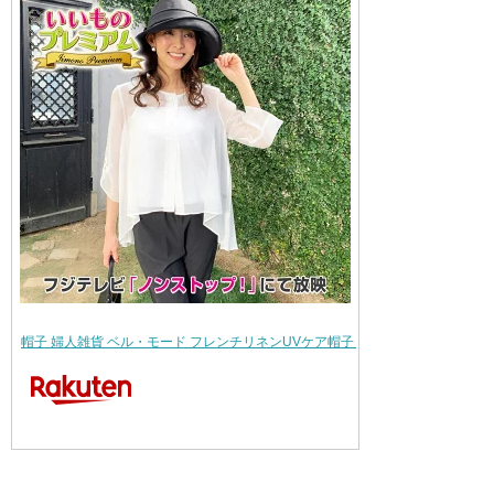
帽子 婦人雑貨 ベル・モード フレンチリネンUVケア帽子 小さいサイズ AR2361