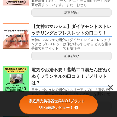
庭が増えており、 一人用や二～三人用のおせちの需
要が高まっています。 また、おせち...
記事を読む
【女神のマルシェ】ダイヤモンドストレ
ッチリングとブレスレットの口コミ！
女神のマルシェで紹介の ダイヤモンドストレッチリ
ングと ブレスレットは伸び縮みするから どんな指や
手首でもフィット！ でも壊れや...
記事を読む
電気やお湯不要！蓄熱エコ湯たんぽぬく
ぬくフランネルの口コミ！デメリット
は？
日テレポシュレで紹介の スリーアップの 「電気で使
えるエコ湯たんぽぬくぬくフランネル」 を実際に使
ってみた人の口コミから、 使い...
家庭用光美容器世界NO.1ブランド
記事を読む
Ulike体験レビュー！