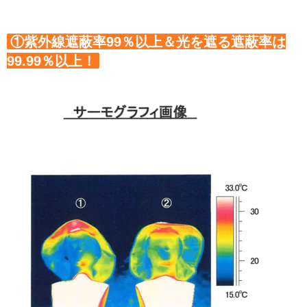
①紫外線遮蔽率99％以上＆光を遮る遮蔽率は
99.99％以上！