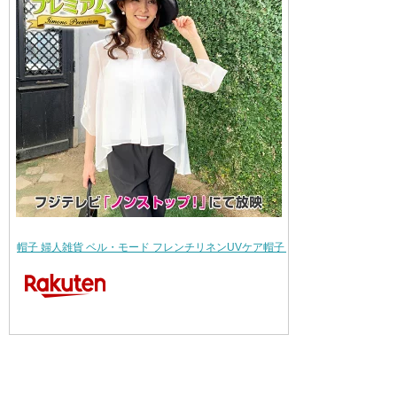
帽子 婦人雑貨 ベル・モード フレンチリネンUVケア帽子 小さいサイズ AR2361