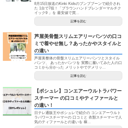
8月15日放送のKinki Kidsのブンブブーンで紹介され
た 1台で7役！「ブラウンハンドブレンダーマルチク
イック9 」を 最安値で買...
記事を読む
芦屋美骨盤スリムエアリーパンツの口コ
ミで着やせ無し？あったかやスタイルと
の違い
芦屋美整体の骨盤スリムエアリーパンツとスタイル
パンツ、 あったかパンツを 実際に履いてみた人の口
コミから分かった メリットやでデメリッ...
記事を読む
【ポシュレ】コンエアーウルトラパワー
スチーマー の口コミやティファールと
の違い！
日テレ通販王やポシュレで紹介の コンエアーウルト
ラパワースチーマーの 口コミと 衣類スチーマーで人
気のティファールとの違いを 稼...