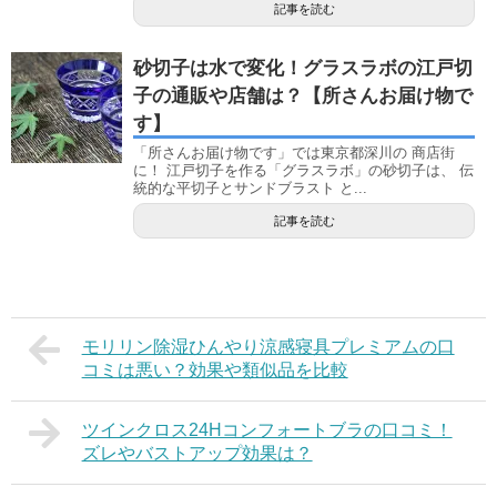
記事を読む
砂切子は水で変化！グラスラボの江戸切
子の通販や店舗は？【所さんお届け物で
す】
「所さんお届け物です」では東京都深川の 商店街
に！ 江戸切子を作る「グラスラボ」の砂切子は、 伝
統的な平切子とサンドブラスト と...
記事を読む
モリリン除湿ひんやり涼感寝具プレミアムの口
コミは悪い？効果や類似品を比較
ツインクロス24Hコンフォートブラの口コミ！
ズレやバストアップ効果は？