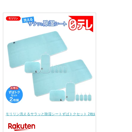
モリリン洗えるサラッと除湿シートずばトクセット 2枚組 日テレポシュレ(日本