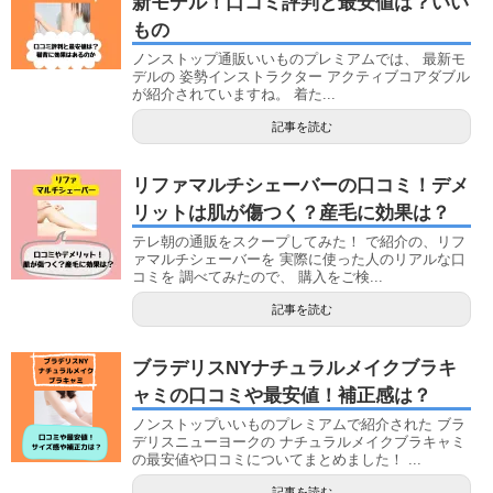
新モデル！口コミ評判と最安値は？いい
もの
ノンストップ通販いいものプレミアムでは、 最新モ
デルの 姿勢インストラクター アクティブコアダブル
が紹介されていますね。 着た...
記事を読む
リファマルチシェーバーの口コミ！デメ
リットは肌が傷つく？産毛に効果は？
テレ朝の通販をスクープしてみた！ で紹介の、リフ
ァマルチシェーバーを 実際に使った人のリアルな口
コミを 調べてみたので、 購入をご検...
記事を読む
ブラデリスNYナチュラルメイクブラキ
ャミの口コミや最安値！補正感は？
ノンストップいいものプレミアムで紹介された ブラ
デリスニューヨークの ナチュラルメイクブラキャミ
の最安値や口コミについてまとめました！ ...
記事を読む