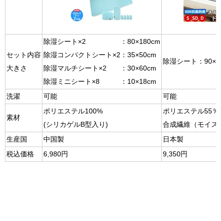
除湿シート×2 ：80×180cm
セット内容
除湿コンパクトシート×2：35×50cm
除湿シート：90×1
大きさ
除湿マルチシート×2 ：30×60cm
除湿ミニシート×8 ：10×18cm
洗濯
可能
可能
ポリエステル100%
ポリエステル55％
素材
(シリカゲルB型入り)
合成繊維（モイス
生産国
中国製
日本製
税込価格
6,980円
9,350円