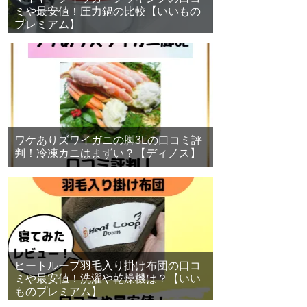
ミや最安値！圧力鍋の比較【いいもの
プレミアム】
ワケありズワイガニの脚3Lの口コミ評
判！冷凍カニはまずい？【ディノス】
ヒートループ羽毛入り掛け布団の口コ
ミや最安値！洗濯や乾燥機は？【いい
ものプレミアム】