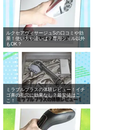
ルクセアヴィサージュSの口コミや効
果！使い方や違いは？専用ジェル以外
もOK？
ミラブルプラスの体験レビュー！イチ
ゴ鼻の毛穴に効果なし？最安値はこ
こ！