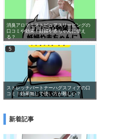
ルパン キッチン グッズ 料理 便利 無水調理 笠原将生 も愛用 【TBSショッピング】
消臭アロマミストピュアスリーピングの
口コミや効果！妊婦や赤ちゃんに使え
る？
ストレッチパートナーハグスフィアの口
コミ！効果無しで使い方が難しい？
新着記事