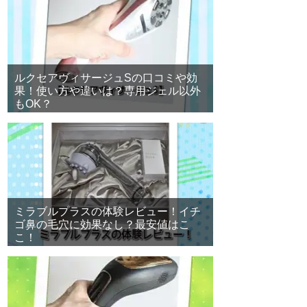
ルクセアヴィサージュSの口コミや効
果！使い方や違いは？専用ジェル以外
もOK？
ミラブルプラスの体験レビュー！イチ
ゴ鼻の毛穴に効果なし？最安値はこ
こ！