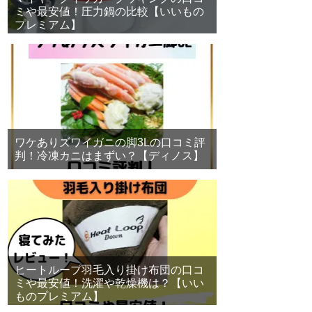
ミや最安値！圧力鍋の比較【いいもの
プレミアム】
ワケありズワイガニの脚3Lの口コミ評
判！冷凍カニはまずい？【ディノス】
ヒートループ羽毛入り掛け布団の口コ
ミや最安値！洗濯や乾燥機は？【いい
ものプレミアム】