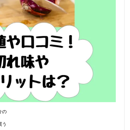
介の
買う