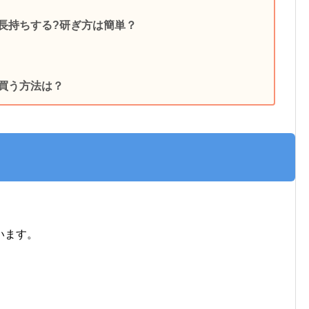
は長持ちする?研ぎ方は簡単？
で買う方法は？
？
います。