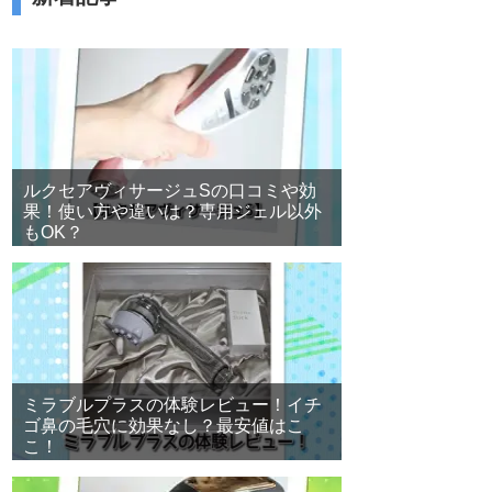
ルクセアヴィサージュSの口コミや効
果！使い方や違いは？専用ジェル以外
もOK？
ミラブルプラスの体験レビュー！イチ
ゴ鼻の毛穴に効果なし？最安値はこ
こ！