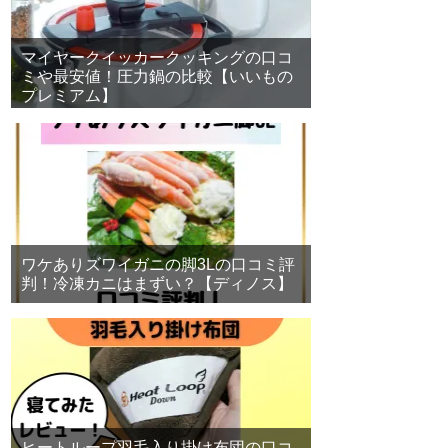
マイヤークイッカークッキングの口コ
ミや最安値！圧力鍋の比較【いいもの
プレミアム】
ワケありズワイガニの脚3Lの口コミ評
判！冷凍カニはまずい？【ディノス】
ヒートループ羽毛入り掛け布団の口コ