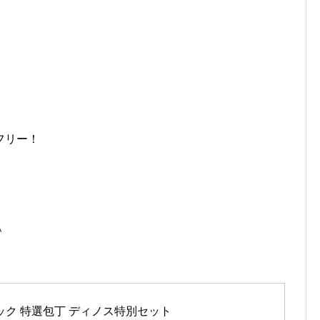
。
フリー！
＾
マック 特選包丁 ディノス特別セット