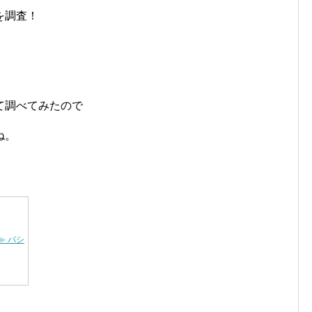
を調査！
て調べてみたので
ね。
 パシーマEXプラス 無地 …