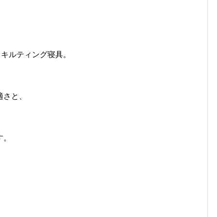
るキルティング寝具。
適さと、
す。