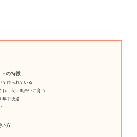
ットの特徴
ゼで作られている
くれ、良い風合いに育つ
１年中快適
い
使い方