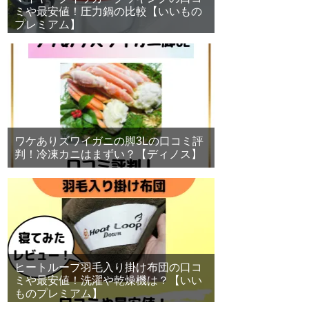
ミや最安値！圧力鍋の比較【いいもの
プレミアム】
ワケありズワイガニの脚3Lの口コミ評
判！冷凍カニはまずい？【ディノス】
ヒートループ羽毛入り掛け布団の口コ
ミや最安値！洗濯や乾燥機は？【いい
ものプレミアム】