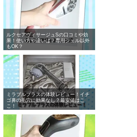
ルクセアヴィサージュSの口コミや効
果！使い方や違いは？専用ジェル以外
もOK？
ミラブルプラスの体験レビュー！イチ
ゴ鼻の毛穴に効果なし？最安値はこ
こ！