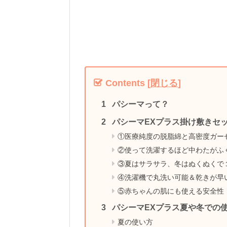
Contents
[
閉じる
]
パシーマって？
パシーマEXプラス掛け敷きセ
①医療純度の脱脂綿と高密度ガー
②使って洗濯するほど中わたがふ
③夏はサラサラ、冬はぬくぬくで
④洗濯機で丸洗い可能＆乾きが早
⑤赤ちゃんの肌にも使える安全性
パシーマEXプラス夏や冬での
夏の使い方