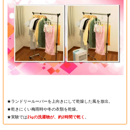
★ランドリールーバーを上向きにして乾燥した風を放出。
★乾きにくい梅雨時や冬の衣類を乾燥。
★実験では
2㎏の洗濯物が、約2時間で乾く
。