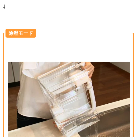
⇩
除湿モード