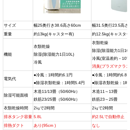
サイズ
幅25奥行き38.6高さ60cm
幅31.5奥行23.5高さ5
重量
約13kg(キャスター有)
約12.5kg(キャスター
衣類乾燥
衣類乾燥
除湿(除湿能力1日10L
機能
除湿(除湿能力1日10L)
冷風(室温差約－10℃
冷風
消臭(プラズマクラス
●冷風：1時間約6.1円
●冷風：1時間約6.8
電気代
●除湿衣類乾燥：1時間5.4円
●除湿衣類乾燥：1時間
木造11/13畳（50/60Hz）
木造11～13畳
除湿可能面積
鉄筋23/25畳（50/60Hz）
鉄筋23～25畳
衣類乾燥時間
2㎏で2時間
2㎏で2時間
排水タンク容量
5.8L
約2.5Lで自動停止
排熱ダクト
あり(95cm )
なし