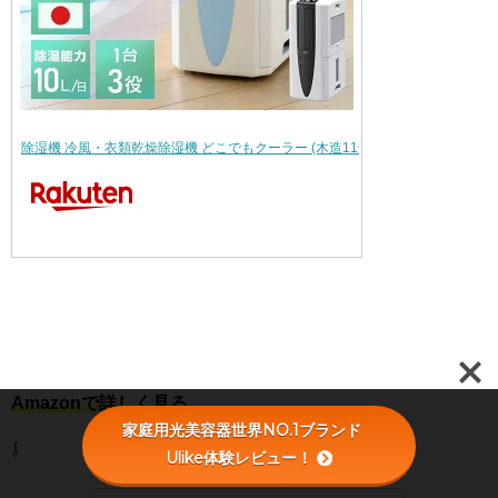
除湿機 冷風・衣類乾燥除湿機 どこでもクーラー (木造11畳・鉄筋23畳まで) …
Amazonで詳しく見る
家庭用光美容器世界NO.1ブランド
⇩
Ulike体験レビュー！