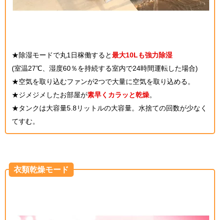
★除湿モードで丸1日稼働すると
最大10Lも強力除湿
(室温27℃、湿度60％を持続する室内で24時間運転した場合)
★空気を取り込むファンが2つで大量に空気を取り込める。
★ジメジメしたお部屋が
素早くカラッと乾燥
。
★タンクは大容量5.8リットルの大容量。水捨ての回数が少なく
てすむ。
衣類乾燥モード