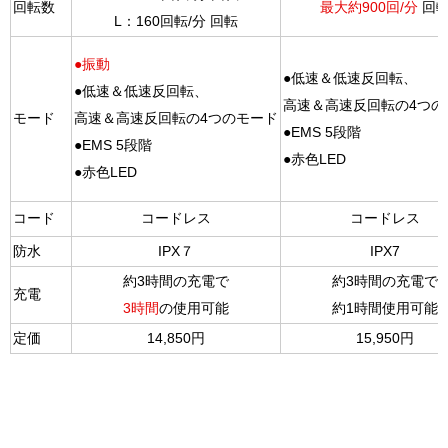
回転数
最大約900回/分
回
L：160回転/分 回転
●振動
●低速＆低速反回転、
●低速＆低速反回転、
高速＆高速反回転の4つの
モード
高速＆高速反回転の4つのモード
●EMS 5段階
●EMS 5段階
●赤色LED
●赤色LED
コード
コードレス
コードレス
防水
IPX７
IPX7
約3時間の充電で
約3時間の充電で
充電
3時間
の使用可能
約1時間使用可能
定価
14,850円
15,950円