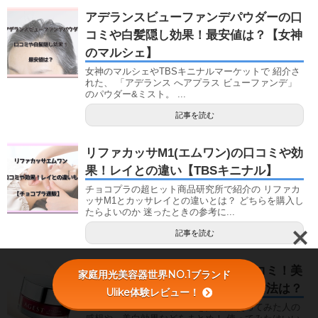
アデランスビューファンデパウダーの口
コミや白髪隠し効果！最安値は？【女神
のマルシェ】
女神のマルシェやTBSキニナルマーケットで 紹介さ
れた、 「アデランス へアプラス ビューファンデ」
のパウダー&ミスト。 ...
記事を読む
リファカッサM1(エムワン)の口コミや効
果！レイとの違い【TBSキニナル】
チョコプラの超ヒット商品研究所で紹介の リファカ
ッサM1とカッサレイとの違いとは？ どちらを購入し
たらよいのか 迷ったときの参考に...
記事を読む
エイジストステムクリームの口コミ！美
家庭用光美容器世界NO.1ブランド
白やシミ消し効果が無い？解約方法は？
Ulike体験レビュー！
エイジストステムクリームを実際に 使ってみた人の