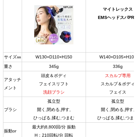
マイトレックス
EMSヘッドスパPR
サイズ㎜
W130×D110×H150
W140×D105×H105
重さ
345g
336g
頭皮＆ボディ
スカルプ専用
アタッチ
フェイスリフト
スカルプ＆ボディ
メント
洗顔ブラシ
フェイス
孤立型
孤立型
ブラシ
開く,閉める,押す,
開く,閉める,押す,
ひっぱる,揉む,つまむ
ひっぱる,揉む,つま
最大約8,800回/分 振動
振動or
H：210回転/分 回転