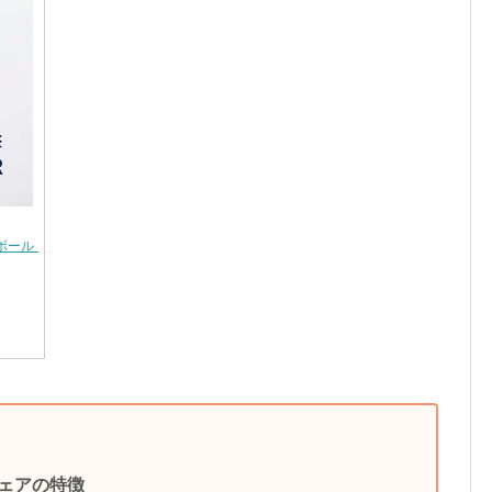
ール ストレッチ 椅子 クッション チェア トレーニング 腹筋 骨盤 【TBSショッピ
ェアの特徴