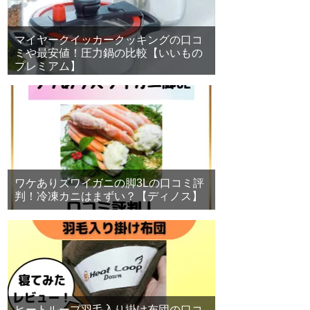
マイヤークイッカークッキングの口コ
ミや最安値！圧力鍋の比較【いいもの
プレミアム】
ワケありズワイガニの脚3Lの口コミ評
判！冷凍カニはまずい？【ディノス】
ヒートループ羽毛入り掛け布団の口コ