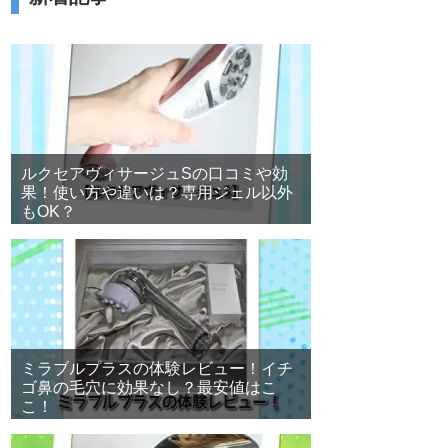
ルクセアヴィサージュSの口コミや効
果！使い方や違いは？専用ジェル以外
もOK？
ミラブルプラスの体験レビュー！イチ
ゴ鼻の毛穴に効果なし？最安値はこ
こ！