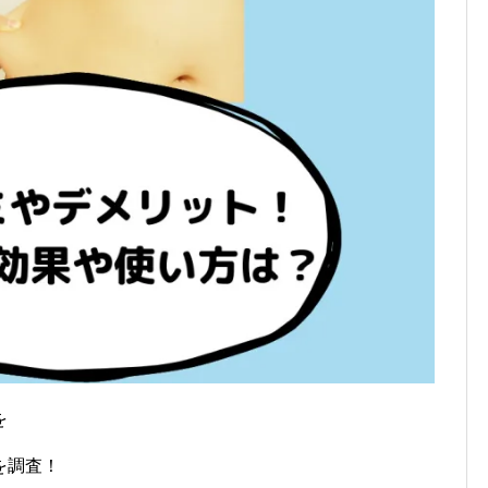
を
を調査！