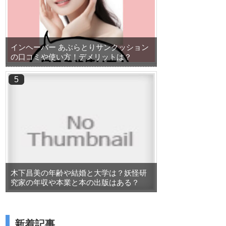
インヘーバー あぶらとりサンクッション
の口コミや使い方！デメリットは？
ング】
木下昌美の年齢や結婚と大学は？妖怪研
究家の年収や本業と本の出版はある？
新着記事