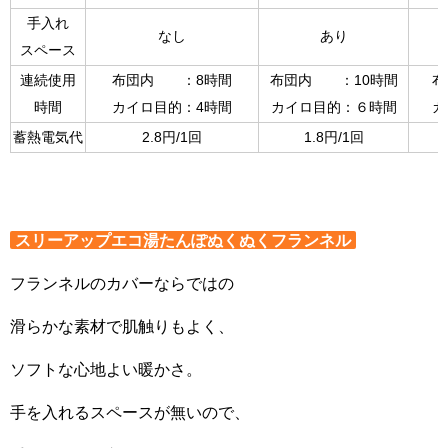
手入れ
なし
あり
スペース
連続使用
布団内 ：8時間
布団内 ：10時間
布
時間
カイロ目的：4時間
カイロ目的：６時間
カ
蓄熱電気代
2.8円/1回
1.8円/1回
スリーアップエコ湯たんぽぬくぬくフランネル
フランネルのカバーならではの
滑らかな素材で肌触りもよく、
ソフトな心地よい暖かさ。
手を入れるスペースが無いので、