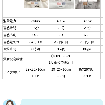
消費電力
300W
400W
300W
蓄熱時間
15分
20分
20分
蓄熱温度
65℃
65℃
65℃
蓄熱電気代
2.4円/1回
3.7円/1回
3.1円/1回
保温時間
8時間
8時間
8時間
◎30℃～65℃
温度設定機能
ー
ー
1度単位で設定可
29X20X10cm
29×20×10cm
35X26X8cm
サイズ/重さ
1.4㎏
1.2kg
2.4㎏