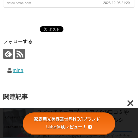
2023-12-05 21:20
detail-news.com
フォローする
mina
関連記事
スイッチチェアプレミアム8の口コミや
家庭用光美容器世界NO.1ブランド
効果！7との違いは？【女神のマルシ
Ulike体験レビュー！
ェ】
女神のマルシェで紹介のマッサージ機 スイッチチェ