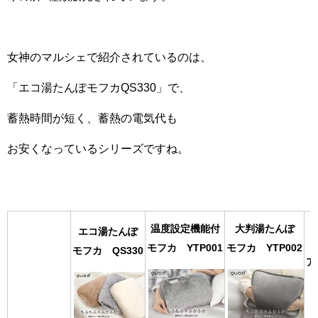
女神のマルシェで紹介されているのは、
「エコ湯たんぽモフカQS330」で、
蓄熱時間が短く、蓄熱の電気代も
お安くなっているシリーズですね。
温度設定機能付
大判湯たんぽ
エコ湯たんぽ
モフカ YTP001
モフカ YTP002
モフカ QS330
ア