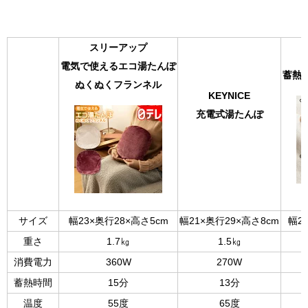
スリーアップ
電気で使えるエコ湯たんぽ
蓄熱
ぬくぬくフランネル
KEYNICE
充電式湯たんぽ
サイズ
幅23×奥行28×高さ5cm
幅21×奥行29×高さ8cm
幅2
重さ
1.7㎏
1.5㎏
消費電力
360W
270W
蓄熱時間
15分
13分
温度
55度
65度