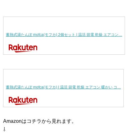
蓄熱式湯たんぽ mofca(モフカ) 2個セット | 温活 節電 乾燥 エアコン…
蓄熱式湯たんぽ mofca(モフカ) | 温活 節電 乾燥 エアコン 暖かい コ…
Amazonはコチラから見れます。
⇩