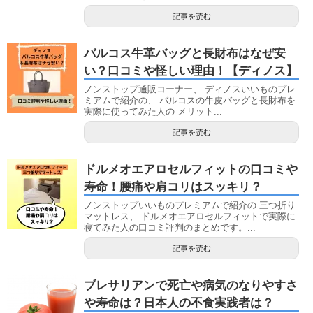
記事を読む
バルコス牛革バッグと長財布はなぜ安
い？口コミや怪しい理由！【ディノス】
ノンストップ通販コーナー、 ディノスいいものプレ
ミアムで紹介の、 バルコスの牛皮バッグと長財布を
実際に使ってみた人の メリット...
記事を読む
ドルメオエアロセルフィットの口コミや
寿命！腰痛や肩コリはスッキリ？
ノンストップいいものプレミアムで紹介の 三つ折り
マットレス、 ドルメオエアロセルフィットで実際に
寝てみた人の口コミ評判のまとめです。...
記事を読む
ブレサリアンで死亡や病気のなりやすさ
や寿命は？日本人の不食実践者は？