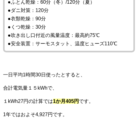
●ふとん乾燥：60分（冬）/120分（夏）
●ダニ対策：120分
●衣類乾燥：90分
●くつ乾燥：30分
●吹き出し口付近の風量温度：最高約75℃
●安全装置：サーモスタット、温度ヒューズ110℃
一日平均1時間30日使ったとすると、
合計電気量１５kWhで、
１kWh27円の計算では
1か月405円
です。
1年ではおよそ4,927円です。