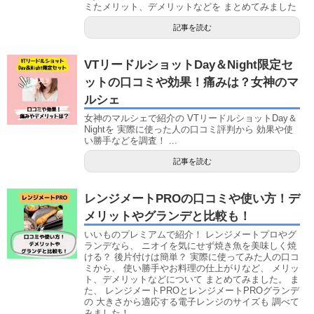
ミたメリット、デメリットなどを まとめてみました
記事を読む
VTリードルショットDay＆Night限定セ
ットの口コミや効果！痛みは？女神のマ
ルシェ
女神のマルシェで紹介の VTリードルショットDay＆
Nightを 実際に使った人の口コミ評判から 効果や使
い勝手などを調査！ ...
記事を読む
レンジメートPROの口コミや使い方！デ
メリットやグランデと比較も！
いいものプレミアムで紹介！ レンジメートプロやグ
ランデなら、 ニオイを気にせず焼き魚を美味しく焼
ける？ 後片付けは簡単？ 実際に使ってみた人の口コ
ミから、 使い勝手やお料理の仕上がりなど、 メリッ
ト、デメリットなどについて まとめてみました。 ま
た、 レンジメートPROとレンジメートPROグランデ
の 大きさから適応する電子レンジのサイズも 調べて
みました！