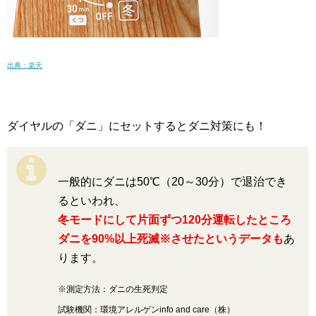
出典：楽天
ダイヤルの「ダニ」にセットするとダニ対策にも！
一般的にダニは50℃（20～30分）で退治でき
るといわれ、
冬モードにして片面ずつ120分運転したところ
ダニを90%以上死滅※させたというデータも
あ
ります。
※測定方法：ダニの生死判定
試験機関：環境アレルゲンinfo and care（株）