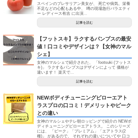
スペインのブレサリアン美女が、 死亡や病気、栄養
不足などの心配もある中、 噂の現場急行バラエティ
ー レディース有吉 に出演...
記事を読む
【フットスキ】ラクするパンプスの最安
値！口コミやデザインは？【女神のマル
シェ】
女神のマルシェで紹介された、 「footsuki (フットス
キ)」 ラクするパンプスはデザインによって 価格が
違います！ 楽天で...
記事を読む
NEWボディチューニングピローエアト
ラスプロの口コミ！デメリットやピーク
との違い
女神のマルシェやテレ朝ロッピングで紹介の NEWボ
ディチューニングピローエアトラス。 このシリーズ
には、 「ピーク」「プレミアム」「エアトラス(2
種)」 があるので、 それぞれの違いについてや 口コ