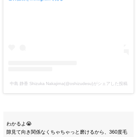
中島 静香 Shizuka Nakajima(@oshizudesu)がシェアした投稿
わかるよ😭
隙見て向き関係なくちゃちゃっと磨けるから、360度毛