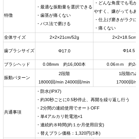
・どんな角度でも毛が
・最適な振動量を選択できる
やすく、嫌がってもあ
特徴
・歯茎が痛くない
・仕上げ磨きがラクに
・バス法で磨ける
・痛くない
全体サイズ
2×2×21cm/52g
2×2×18.5cm/
歯ブラシサイズ
Φ14.5
Φ17.0
ブラシヘッド
0.08mm 約16,000本
0.06ｍｍ 約24
2段階
1段階のみ
振動パターン
18000回/min 24000回/min
17000回/mi
・防水(IPX7)
・約30秒ごとに0.5秒停止、再開を繰り返し行う
・2分間の連続使用でオートOFF
共通事項
・単4アルカリ乾電池×1
・連続約８時間(約１か月使用目安)
・替えブラシ価格：1,320円(3本)