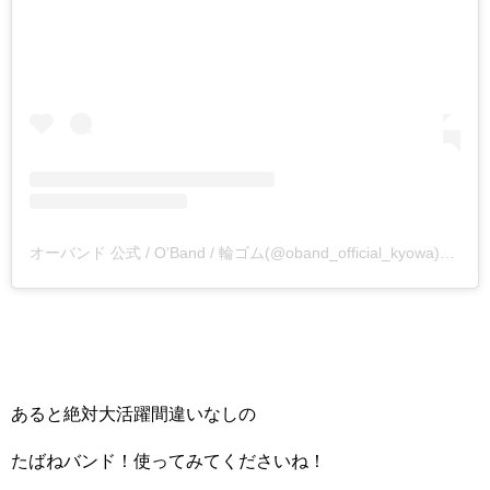
オーバンド 公式 / O’Band / 輪ゴム(@oband_official_kyowa)がシェアした投稿
あると絶対大活躍間違いなしの
たばねバンド！使ってみてくださいね！