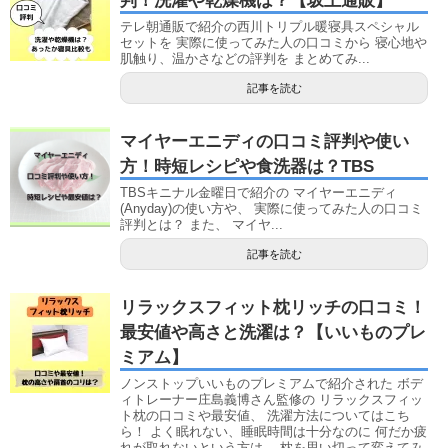
判！洗濯や乾燥機は？【坂上通販】
テレ朝通販で紹介の西川トリプル暖寝具スペシャル
セットを 実際に使ってみた人の口コミから 寝心地や
肌触り、温かさなどの評判を まとめてみ...
記事を読む
マイヤーエニディの口コミ評判や使い
方！時短レシピや食洗器は？TBS
TBSキニナル金曜日で紹介の マイヤーエニディ
(Anyday)の使い方や、 実際に使ってみた人の口コミ
評判とは？ また、 マイヤ...
記事を読む
リラックスフィット枕リッチの口コミ！
最安値や高さと洗濯は？【いいものプレ
ミアム】
ノンストップいいものプレミアムで紹介された ボデ
ィトレーナー庄島義博さん監修の リラックスフィッ
ト枕の口コミや最安値、 洗濯方法についてはこち
ら！ よく眠れない、睡眠時間は十分なのに 何だか疲
れが取れないという方は、 枕を思い切って変えてみ