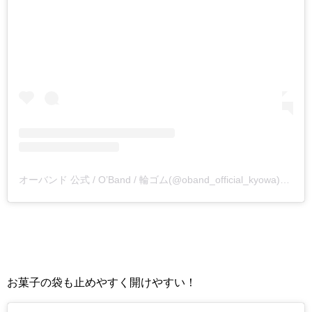
オーバンド 公式 / O’Band / 輪ゴム(@oband_official_kyowa)がシェアした投稿
お菓子の袋も止めやすく開けやすい！