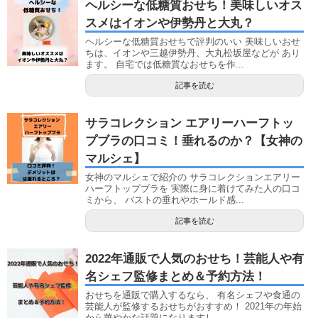
ヘルシーな低糖質おせち！美味しいオス
スメはイオンや伊勢丹と大丸？
ヘルシーな低糖質おせちで評判のいい 美味しいおせ
ちは、イオンや三越伊勢丹、大丸松坂屋などが あり
ます。 自宅では低糖質なおせちを作...
記事を読む
サラコレクション エアリーハーフトッ
プブラの口コミ！垂れるのか？【女神の
マルシェ】
女神のマルシェで紹介の サラコレクションエアリー
ハーフトップブラを 実際に身に着けてみた人の口コ
ミから、 バストの垂れやホールド感...
記事を読む
2022年通販で人気のおせち！芸能人や有
名シェフ監修まとめ＆予約方法！
おせちを通販で購入するなら、 有名シェフや食通の
芸能人が監修するおせちがおすすめ！ 2021年の年始
から華やかな話題になりますし...