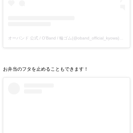
オーバンド 公式 / O’Band / 輪ゴム(@oband_official_kyowa)がシェアした投稿
お弁当のフタを止めることもできます！