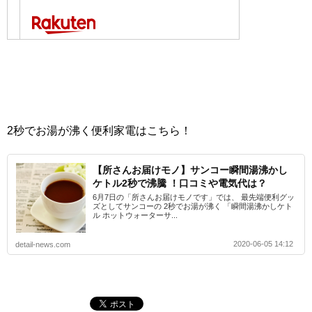
2秒でお湯が沸く便利家電はこちら！
【所さんお届けモノ】サンコー瞬間湯沸かし
ケトル2秒で沸騰 ！口コミや電気代は？
6月7日の「所さんお届けモノです」では、 最先端便利グッ
ズとしてサンコーの 2秒でお湯が沸く 「瞬間湯沸かしケト
ル ホットウォーターサ...
2020-06-05 14:12
detail-news.com